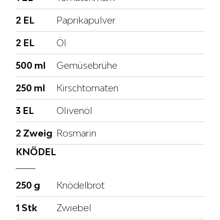
2 EL
Paprikapulver
2 EL
Öl
500 ml
Gemüsebrühe
250 ml
Kirschtomaten
3 EL
Olivenöl
2 Zweig
Rosmarin
KNÖDEL
250 g
Knödelbrot
1 Stk
Zwiebel