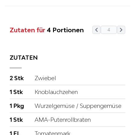
Zutaten für
4
Portionen
ZUTATEN
2 Stk
Zwiebel
1 Stk
Knoblauchzehen
1 Pkg
Wurzelgemüse / Suppengemüse
1 Stk
AMA-Putenrollbraten
1 EL
Tomatenmark